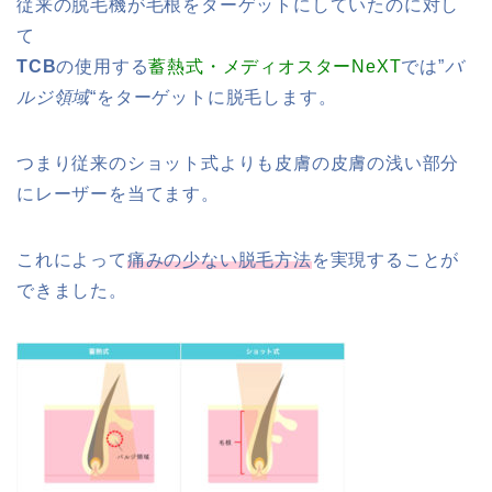
従来の脱毛機が毛根をターゲットにしていたのに対し
て
TCB
の使用する
蓄熱式・メディオスターNeXT
では”
バ
ルジ領域
“をターゲットに脱毛します。
つまり従来のショット式よりも皮膚の皮膚の浅い部分
にレーザーを当てます。
これによって
痛みの少ない脱毛方法
を実現することが
できました。