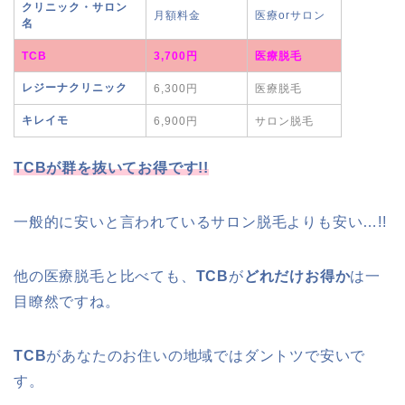
クリニック・サロン
月額料金
医療orサロン
名
TCB
3,700円
医療脱毛
レジーナクリニック
6,300円
医療脱毛
キレイモ
6,900円
サロン脱毛
TCB
が群を抜いてお得です!!
一般的に安いと言われているサロン脱毛よりも安い…!!
他の医療脱毛と比べても、
TCB
が
どれだけお得か
は一
目瞭然ですね。
TCB
があなたのお住いの地域ではダントツで安いで
す。