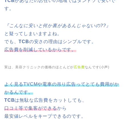
TCB
があなたのお住いの地域ではダントツで安いで
す。
『こんなに安いと何か裏があるんじゃないの??』
と疑ってしまいますよね。
でも、
TCB
の安さの理由はシンプルです。
広告費を削減しているからです。
実は、美容クリニックの価格のほとんどが
広告費
なんです(小声)
よく見るTVCMや電車の吊り広告ってとても費用がか
かるんです。
TCB
は無駄な広告費をカットしても、
口コミ等で集客ができる
から
最安値レベルをキープできるのです。