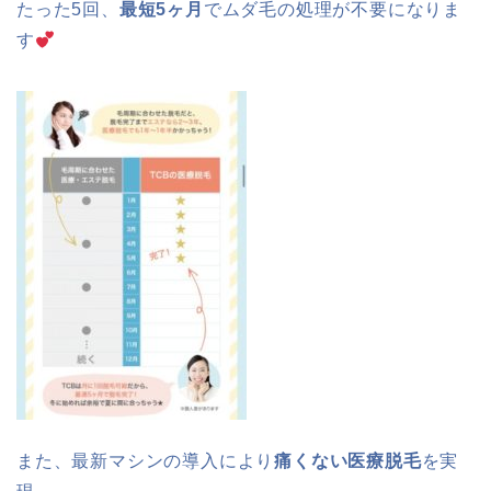
たった5回、
最短5ヶ月
でムダ毛の処理が不要になりま
す
また、最新マシンの導入により
痛くない医療脱毛
を実