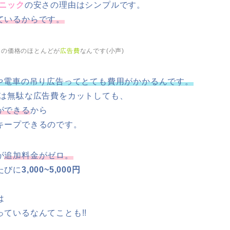
リニック
の安さの理由はシンプルです。
ているからです。
クの価格のほとんどが
広告費
なんです(小声)
Mや電車の吊り広告ってとても費用がかかるんです。
クは無駄な広告費をカットしても、
ができる
から
キープできるのです。
が
追加料金がゼロ。
たびに
3,000~5,000円
は
っているなんてことも!!