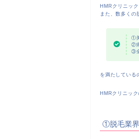
HMRクリニッ
また、数多くの
①
②
③
を満たしている
HMRクリニッ
①脱毛業