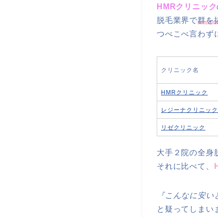
HMRクリニック
脱毛業界で
群を
つべこべ言わず
クリニック名
HMRクリニック
レジーナクリニック
リゼクリニック
大手２院の全身
それに比べて、
『こんなに安い
と疑ってしまい