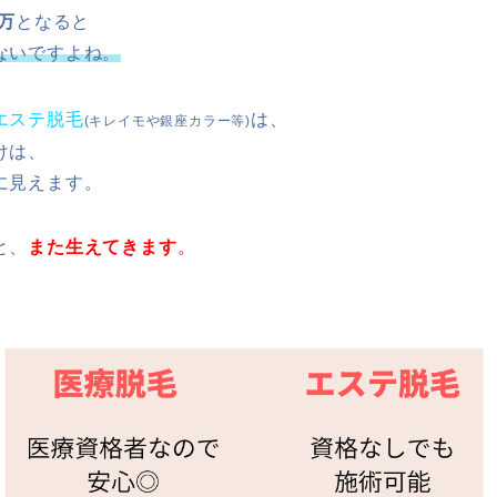
0万
となると
ないですよね。
エステ脱毛
は、
(キレイモや銀座カラー等)
けは、
に見えます。
と、
また生えてきます
。