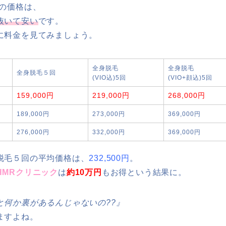
の価格は、
抜いて安い
です。
に料金を見てみましょう。
全身脱毛
全身脱毛
全身脱毛５回
(VIO込)5回
(VIO+顔込)5回
159,000円
219,000円
268,000円
189,000円
273,000円
369,000円
276,000円
332,000円
369,000円
脱毛５回の平均価格は、
232,500円
。
HMRクリニック
は
約10万円
もお得という結果に。
と何か裏があるんじゃないの??』
ますよね。