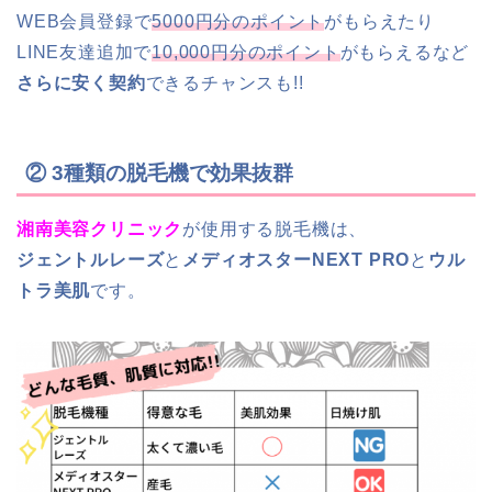
WEB会員登録で
5000円分のポイント
がもらえたり
LINE友達追加で
10,000円分のポイント
がもらえるなど
さらに安く契約
できるチャンスも!!
② 3種類の脱毛機で効果抜群
湘南美容クリニック
が使用する脱毛機は、
ジェントルレーズ
と
メディオスターNEXT PRO
と
ウル
トラ美肌
です。