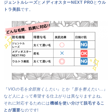
ジェントルレーズ
と
メディオスターNEXT PRO
と
ウル
トラ美肌
です。
『
VIOの毛を全部無くしたい
』とか『
形を整えたい…
』
など人によって希望する仕上がりは異なりますよね。
それに対応するためには
機械を使い分けて脱毛するこ
とが重要
なのです!