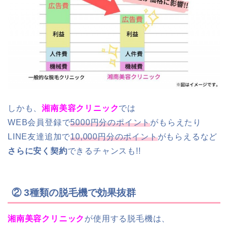
しかも、
湘南美容クリニック
では
WEB会員登録で
5000円分のポイント
がもらえたり
LINE友達追加で
10,000円分のポイント
がもらえるなど
さらに安く契約
できるチャンスも!!
② 3種類の脱毛機で効果抜群
湘南美容クリニック
が使用する脱毛機は、