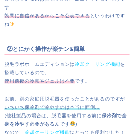
す
効果に自信があるからこそ公表できる
というわけです
ね
②とにかく操作が楽チン&簡単
脱毛ラボホームエディションは
冷却クーリング機能
を
搭載しているので、
使用前後の冷却やジェルは不要
です。
以前、別の家庭用脱毛器を使ったことがあるのですが
いちいち保冷剤で冷やすのは本当に面倒…
(他社製品の場合は、脱毛器を使用する前に
保冷剤で全
身を冷やす
必要があるんです
)
なので、
冷却クーリング機能
はとっても便利でした！