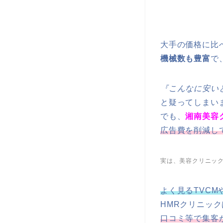
大手の価格に比
機械数も豊富
で
『こんなに安い
と疑ってしまい
でも、
湘南美容
広告費を削減し
実は、美容クリニッ
よく見るTVC
HMRクリニッ
口コミ等で集客