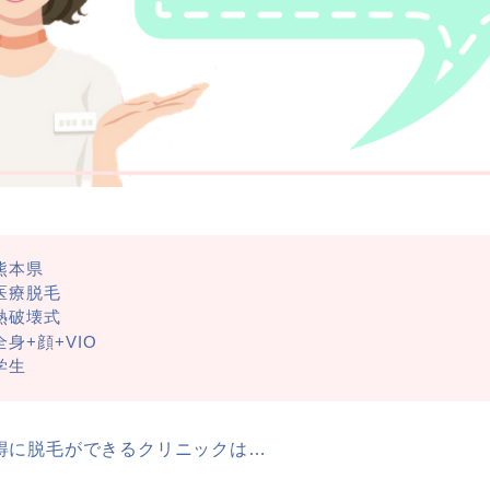
熊本県
医療脱毛
熱破壊式
全身+顔+VIO
学生
得に脱毛ができるクリニックは…