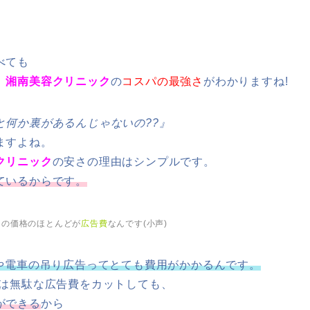
べても
、
湘南美容クリニック
の
コスパの最強さ
がわかりますね!
と何か裏があるんじゃないの??』
ますよね。
クリニック
の安さの理由はシンプルです。
ているからです。
クの価格のほとんどが
広告費
なんです(小声)
Mや電車の吊り広告ってとても費用がかかるんです。
クは無駄な広告費をカットしても、
ができる
から