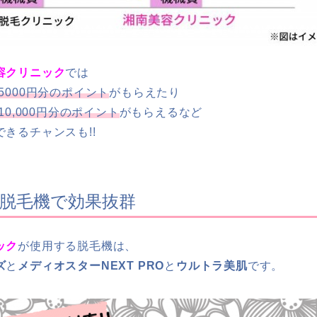
容クリニック
では
5000円分のポイント
がもらえたり
10,000円分のポイント
がもらえるなど
できるチャンスも!!
の脱毛機で効果抜群
ック
が使用する脱毛機は、
ズ
と
メディオスターNEXT PRO
と
ウルトラ美肌
です。