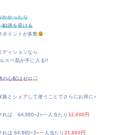
がかかったり
い勧誘を受ける
スポイントが多数
エディションなら
ルスベ肌が手に入る!!
誘の心配はゼロ♡
家族とシェアして使うことでさらにお得に♪
れば 64,980÷2=一人当たり
32,490円
ば 64,980÷3=一人当たり
21,660円