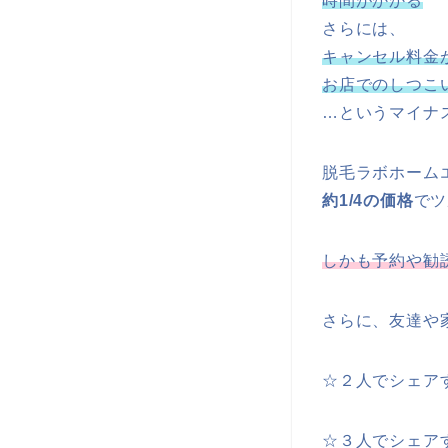
時間がかかる
さらには、
キャンセル料金
お店でのしつこ
…というマイナ
脱毛ラボホーム
約1/4の価格
でツ
しかも予約や勧
さらに、友達や
☆２人でシェアす
☆３人でシェアすれ