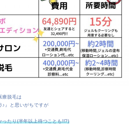
医療脱毛は
う♪
』と思いがちですが
、
ったり(半年以上待つことも!!?)