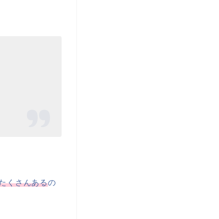
たくさんある
の