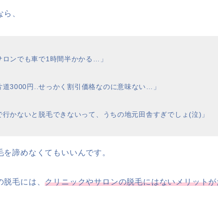
なら、
サロンでも車で
1
時間半かかる
…
」
片道
3000
円
..
せっかく割引価格なのに意味ない
…
」
で行かないと脱毛できないって、うちの地元田舎すぎでしょ(泣)」
毛を諦めなくてもいいんです。
の脱毛には、
クリニックやサロンの脱毛にはないメリットが