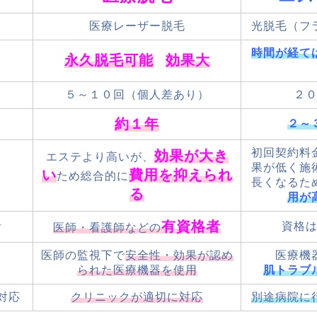
医療レーザー脱毛
光脱毛（フ
時間が経て
永久脱毛
可能
効果大
５～１０回（個人差あり）
２
約１年
２～
初回契約料
効果が大き
エステより高いが、
果が低く施
い
費用を抑えられ
ため総合的に
長くなるた
る
用が
有資格者
者
資格
医師・看護師などの
医師の監視下で
安全性・効果が認め
医療機
られた医療機器を使用
肌トラブ
対応
クリニックが適切に対応
別途病院に