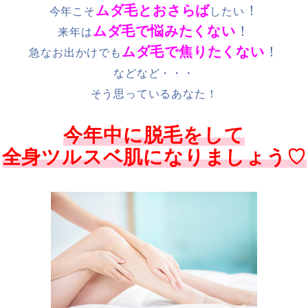
ムダ毛とおさらば
！
今年こそ
したい
ムダ毛で悩みたくない
！
来年は
ムダ毛で焦りたくない
！
急なお出かけでも
などなど・・・
そう思っているあなた！
今年中に脱毛をして
全身ツルスベ肌になり
ましょう♡