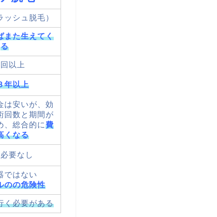
ラッシュ脱毛）
ばまた生えてく
る
０回以上
３年以上
金は安いが、効
術回数と期間が
め、総合的に
費
高くなる
は必要なし
器ではない
ルのの危険性
行く必要がある