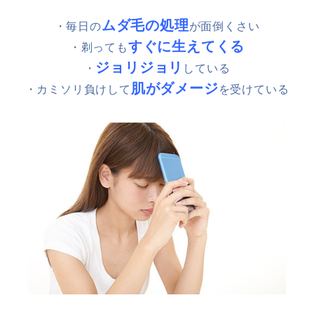
ムダ毛の処理
・毎日の
が面倒くさい
すぐに生えてくる
・剃っても
ジョリジョリ
・
している
肌がダメージ
・カミソリ負けして
を受けている