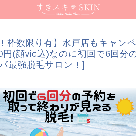
！枠数限り有】水戸店もキャン
00円(顔vio込)なのに初回で6回
パ最強脱毛サロン！]