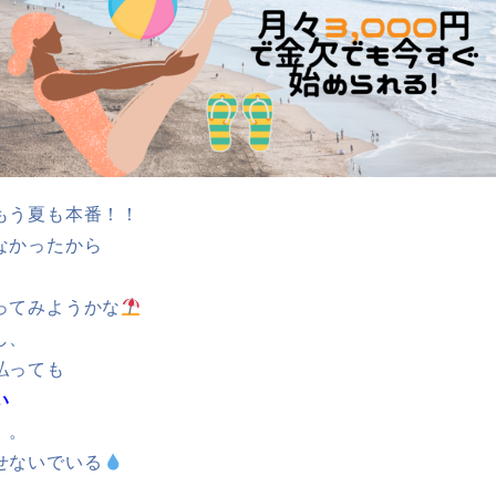
もう夏も本番！！
なかったから
ってみようかな
し、
払っても
い
。。
せないでいる