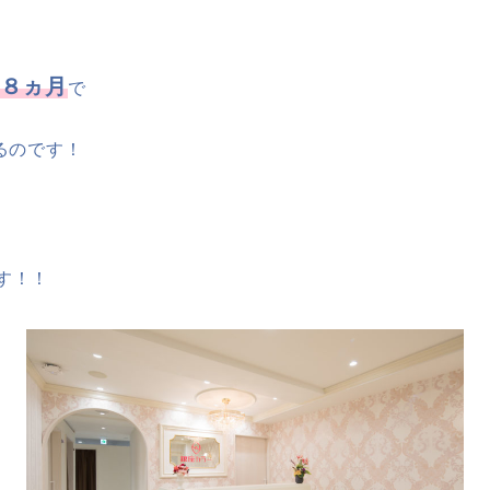
８ヵ月
で
るのです！
す！！