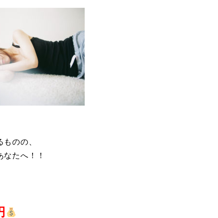
るものの、
あなたへ！！
円