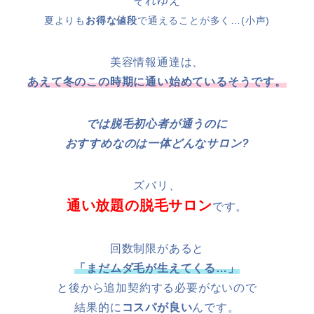
それゆえ
夏よりも
お得な値段
で通えることが多く…(小声)
美容情報通達は、
あえて冬のこの時期に通い始めているそうです。
では脱毛初心者が通うのに
おすすめなのは一体どんなサロン?
ズバリ、
通い放題の脱毛サロン
です。
回数制限があると
「まだムダ毛が生えてくる…」
と後から追加契約する必要がないので
結果的に
コスパが良い
んです。