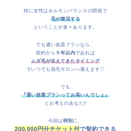
特に女性はホルモンバランスの関係で
毛が復活する
ということが多々あります。
でも通い放題プランなら、
契約から
５年以内
であれば
ムダ毛が生えてきたタイミング
でいつでも脱毛サロンへ通えます♡
でも
『通い放題プランってお高いんでしょ』
とお考えのあなた!!
今回は
特別
に、
200,000円分チケット付
で契約できる