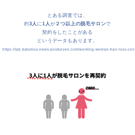
とある調査では、
約
3人
に
1人
が
２つ以上の脱毛サロン
で
契約をしたことがある
というデータもあります。
ps://lab.datumou.news-postseven.com/working-woman-hair-loss-circ