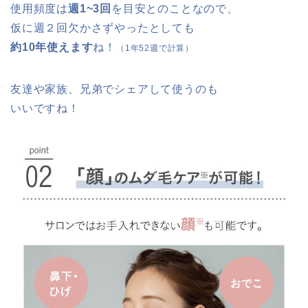
使用頻度は
週1~3回
を目安とのことなので、
仮に週２回欠かさずやったとしても
約10年使えます
ね！
（1年52週で計算）
友達や家族、兄弟でシェアして使うのも
いいですね！