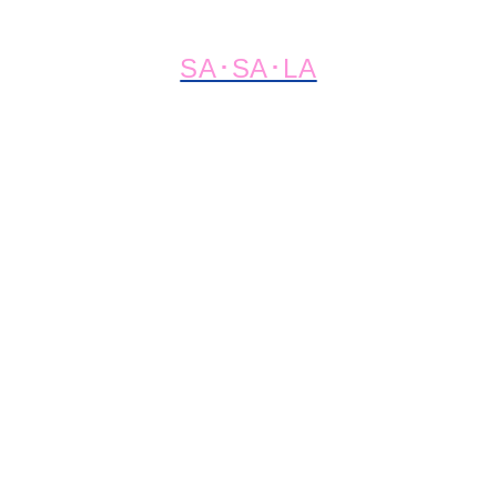
SA･SA･LA