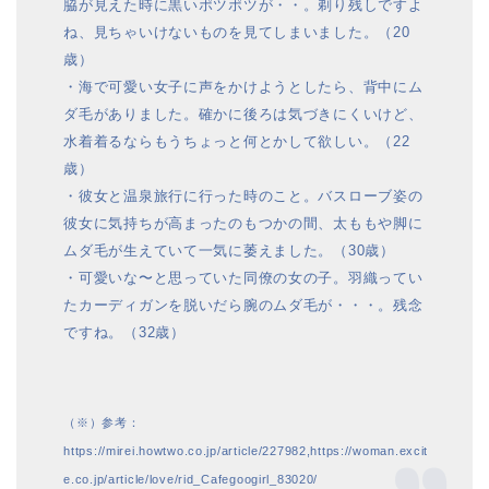
脇が見えた時に黒いポツポツが・・。剃り残しですよ
ね、見ちゃいけないものを見てしまいました。（20
歳）
・海で可愛い女子に声をかけようとしたら、背中にム
ダ毛がありました。確かに後ろは気づきにくいけど、
水着着るならもうちょっと何とかして欲しい。（22
歳）
・彼女と温泉旅行に行った時のこと。バスローブ姿の
彼女に気持ちが高まったのもつかの間、太ももや脚に
ムダ毛が生えていて一気に萎えました。（30歳）
・可愛いな〜と思っていた同僚の女の子。羽織ってい
たカーディガンを脱いだら腕のムダ毛が・・・。残念
ですね。（32歳）
（※）参考：
https://mirei.howtwo.co.jp/article/227982,https://woman.excit
e.co.jp/article/love/rid_Cafegoogirl_83020/