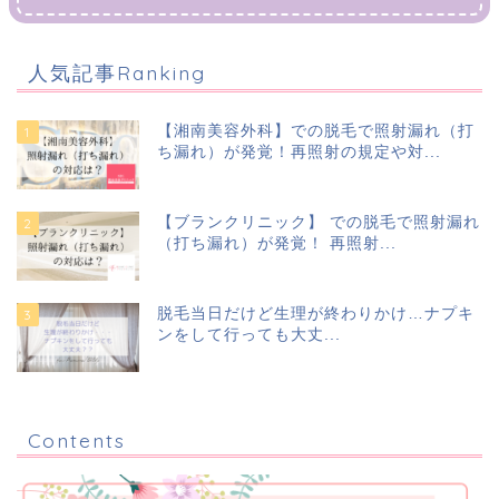
人気記事Ranking
【湘南美容外科】での脱毛で照射漏れ（打
ち漏れ）が発覚！再照射の規定や対...
【ブランクリニック】 での脱毛で照射漏れ
（打ち漏れ）が発覚！ 再照射...
脱毛当日だけど生理が終わりかけ…ナプキ
ンをして行っても大丈...
Contents