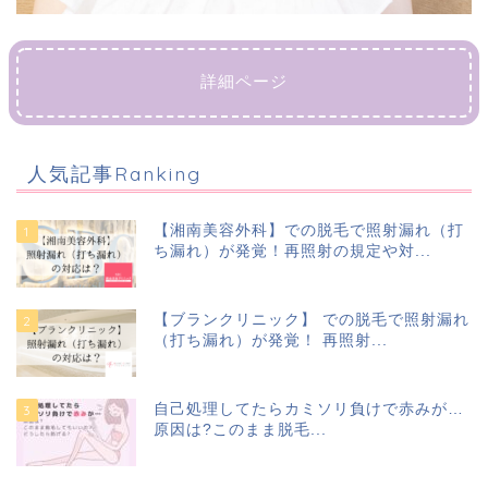
詳細ページ
人気記事Ranking
【湘南美容外科】での脱毛で照射漏れ（打
ち漏れ）が発覚！再照射の規定や対...
【ブランクリニック】 での脱毛で照射漏れ
（打ち漏れ）が発覚！ 再照射...
自己処理してたらカミソリ負けで赤みが…
原因は?このまま脱毛...