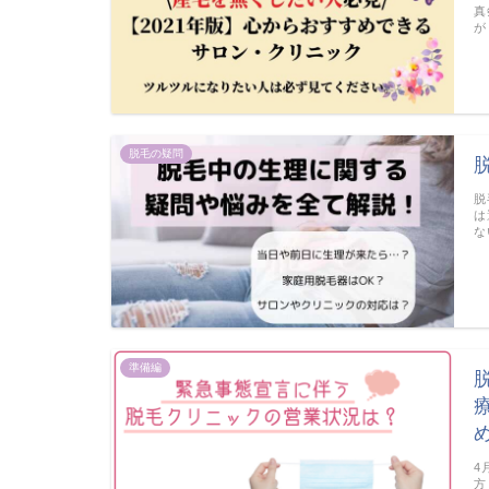
真
が
脱毛の疑問
脱
は
な
準備編
4
方