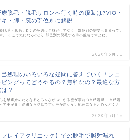
医療脱毛・脱毛サロンへ行く時の服装は?VIO・
ワキ・脚・腕の部位別に解説
療脱毛・脱毛サロンの契約は全身だけでなく、部位別の需要も高まってい
す。 そこで気になるのが、部位別の脱毛する時の服装ですよね。 …
2020年3月6日
自己処理のいろいろな疑問に答えていく！シェ
ービングってどうやるの？無料なの？最適な方
法は？
毛を早速始めたとなるとみんながぶつかる壁が事前の自己処理。 自己処
って手が届く範囲なら簡単ですが手が届かない範囲になるとめんどくさ
… …
2020年3月6日
【フレイアクリニック】での脱毛で照射漏れ