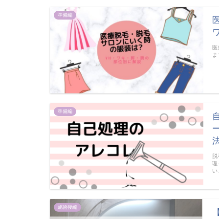
準備編
医
ま
準備編
脱
理
い
施術後編