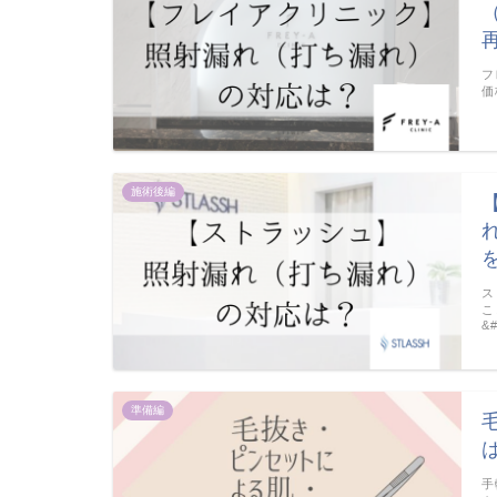
フ
価
施術後編
ス
こ
&
準備編
は
手