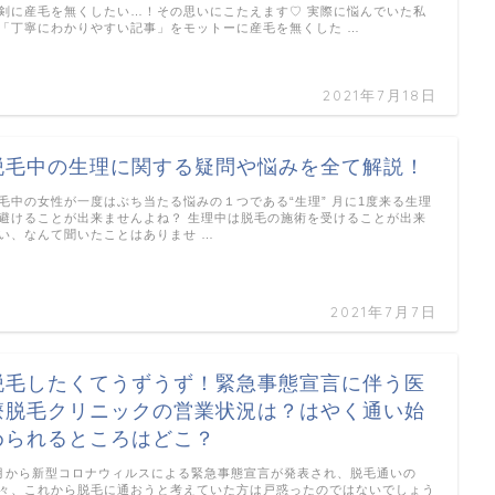
剣に産毛を無くしたい…！その思いにこたえます♡ 実際に悩んでいた私
「丁寧にわかりやすい記事」をモットーに産毛を無くした …
2021年7月18日
脱毛中の生理に関する疑問や悩みを全て解説！
毛中の女性が一度はぶち当たる悩みの１つである“生理” 月に1度来る生理
避けることが出来ませんよね？ 生理中は脱毛の施術を受けることが出来
い、なんて聞いたことはありませ …
2021年7月7日
脱毛したくてうずうず！緊急事態宣言に伴う医
療脱毛クリニックの営業状況は？はやく通い始
められるところはどこ？
月から新型コロナウィルスによる緊急事態宣言が発表され、脱毛通いの
々、これから脱毛に通おうと考えていた方は戸惑ったのではないでしょう