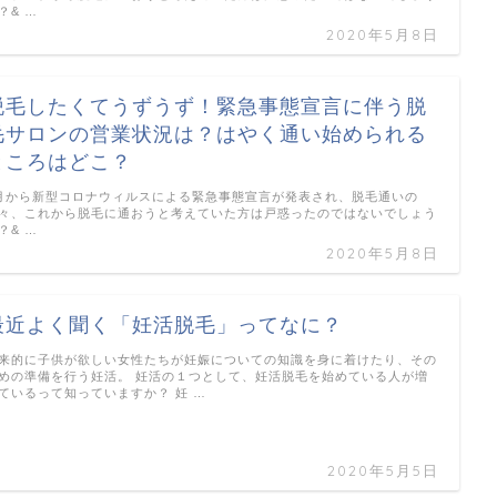
？& …
2020年5月8日
脱毛したくてうずうず！緊急事態宣言に伴う脱
毛サロンの営業状況は？はやく通い始められる
ところはどこ？
月から新型コロナウィルスによる緊急事態宣言が発表され、脱毛通いの
々、これから脱毛に通おうと考えていた方は戸惑ったのではないでしょう
？& …
2020年5月8日
最近よく聞く「妊活脱毛」ってなに？
来的に子供が欲しい女性たちが妊娠についての知識を身に着けたり、その
めの準備を行う妊活。 妊活の１つとして、妊活脱毛を始めている人が増
ているって知っていますか？ 妊 …
2020年5月5日