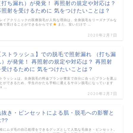
（打ち漏れ）が発覚！ 再照射の規定や対応は？
再照射を受けるために 気をつけたいことは？
レイアクリニックの医療脱毛が人気な理由は、全身脱毛をリーズナブルな
格で受けることができるからです
また、安いだけで …
2020年2月7日
【ストラッシュ】での脱毛で照射漏れ （打ち漏
れ）が発覚！ 再照射の規定や対応は？ 再照射
を受けるために 気をつけたいことは？
トラッシュは、全身脱毛の料金プランが豊富で自分に合ったプランを選ぶ
とができるため、学生のかたも手軽に通えるサロン脱毛になっています
#x …
2020年2月7日
毛抜き・ピンセットによる肌・脱毛への影響と
??
軽にムダ毛の自己処理をできるグッズとして人気な毛抜き・ピンセット。