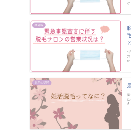
か
準備編
4
方
か
脱毛の疑問
将
た
え