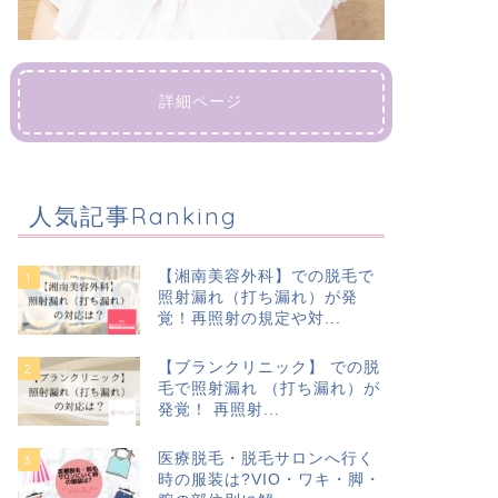
詳細ページ
人気記事Ranking
【湘南美容外科】での脱毛で
照射漏れ（打ち漏れ）が発
覚！再照射の規定や対...
【ブランクリニック】 での脱
毛で照射漏れ （打ち漏れ）が
発覚！ 再照射...
医療脱毛・脱毛サロンへ行く
時の服装は?VIO・ワキ・脚・