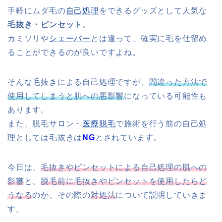
手軽にムダ毛の
自己処理
をできるグッズとして人気な
毛抜き・ピンセット
。
カミソリや
シェーバー
とは違って、確実に毛を仕留め
ることができるのが良いですよね。
そんな毛抜きによる自己処理ですが、
間違った方法で
使用してしまうと肌への悪影響
になっている可能性も
あります。
また、脱毛サロン・
医療脱毛
で施術を行う前の自己処
理としては毛抜きは
NG
とされています。
今日は、
毛抜きやピンセットによる自己処理の肌への
影響
と、
脱毛前に毛抜きやピンセットを使用したらど
うなる
のか、その際の
対処法
について説明していきま
す。