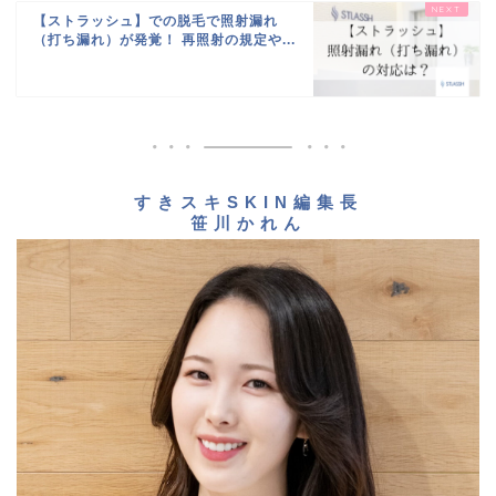
【ストラッシュ】での脱毛で照射漏れ
（打ち漏れ）が発覚！ 再照射の規定や...
すきスキSKIN編集長
笹川かれん