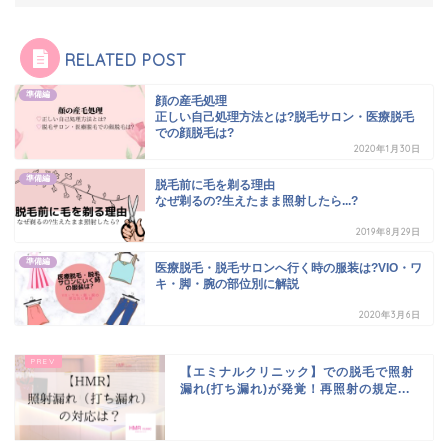
RELATED POST
準備編
顔の産毛処理
正しい自己処理方法とは?脱毛サロン・医療脱毛
での顔脱毛は?
2020年1月30日
準備編
脱毛前に毛を剃る理由
なぜ剃るの?生えたまま照射したら...?
2019年8月29日
準備編
医療脱毛・脱毛サロンへ行く時の服装は?VIO・ワ
キ・脚・腕の部位別に解説
2020年3月6日
【エミナルクリニック】での脱毛で照射
漏れ(打ち漏れ)が発覚！再照射の規定...