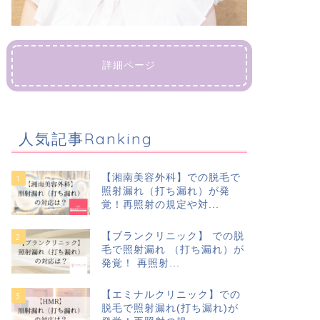
詳細ページ
人気記事Ranking
【湘南美容外科】での脱毛で
照射漏れ（打ち漏れ）が発
覚！再照射の規定や対...
【ブランクリニック】 での脱
毛で照射漏れ （打ち漏れ）が
発覚！ 再照射...
【エミナルクリニック】での
脱毛で照射漏れ(打ち漏れ)が