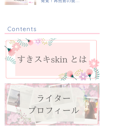
発覚！再照射の規...
Contents