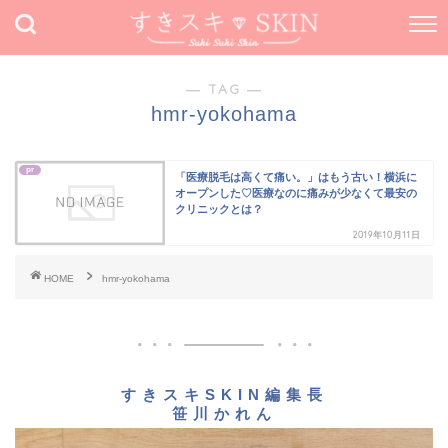
― TAG ―
hmr-yokohama
pr
「医療脱毛は高くて痛い。」はもう古い！横浜に
オープンした♡医療なのに痛みが少なくて最安の
クリニックとは？
2019年10月11日
HOME
hmr-yokohama
すきスキSKIN編集長
笹川かれん