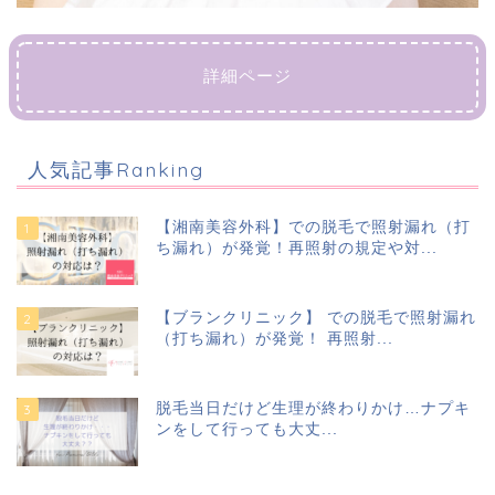
詳細ページ
人気記事Ranking
【湘南美容外科】での脱毛で照射漏れ（打
ち漏れ）が発覚！再照射の規定や対...
【ブランクリニック】 での脱毛で照射漏れ
（打ち漏れ）が発覚！ 再照射...
脱毛当日だけど生理が終わりかけ…ナプキ
ンをして行っても大丈...