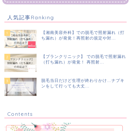
人気記事Ranking
【湘南美容外科】での脱毛で照射漏れ（打
ち漏れ）が発覚！再照射の規定や対...
【ブランクリニック】 での脱毛で照射漏れ
（打ち漏れ）が発覚！ 再照射...
脱毛当日だけど生理が終わりかけ…ナプキ
ンをして行っても大丈...
Contents