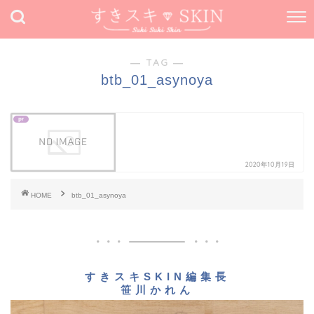
― TAG ―
btb_01_asynoya
pr
2020年10月19日
HOME
btb_01_asynoya
すきスキSKIN編集長
笹川かれん